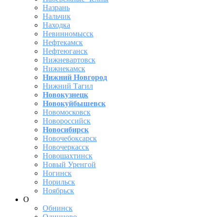
Назрань
Нальчик
Находка
Невинномысск
Нефтекамск
Нефтеюганск
Нижневартовск
Нижнекамск
Нижний Новгород
Нижний Тагил
Новокузнецк
Новокуйбышевск
Новомосковск
Новороссийск
Новосибирск
Новочебоксарск
Новочеркасск
Новошахтинск
Новый Уренгой
Ногинск
Норильск
Ноябрьск
О
Обнинск
Одинцово