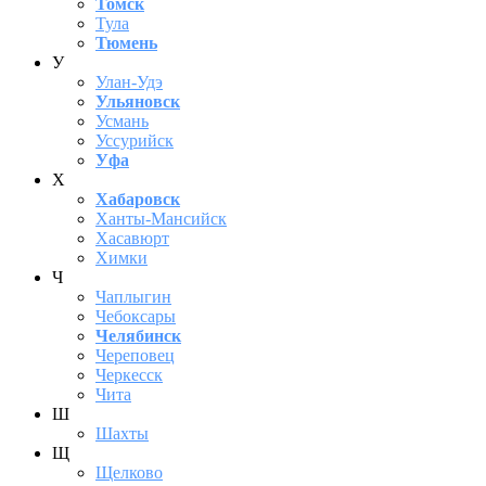
Томск
Тула
Тюмень
У
Улан-Удэ
Ульяновск
Усмань
Уссурийск
Уфа
Х
Хабаровск
Ханты-Мансийск
Хасавюрт
Химки
Ч
Чаплыгин
Чебоксары
Челябинск
Череповец
Черкесск
Чита
Ш
Шахты
Щ
Щелково