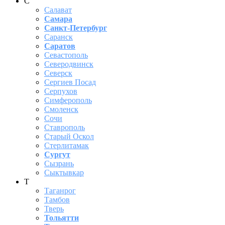
С
Салават
Самара
Санкт-Петербург
Саранск
Саратов
Севастополь
Северодвинск
Северск
Сергиев Посад
Серпухов
Симферополь
Смоленск
Сочи
Ставрополь
Старый Оскол
Стерлитамак
Сургут
Сызрань
Сыктывкар
Т
Таганрог
Тамбов
Тверь
Тольятти