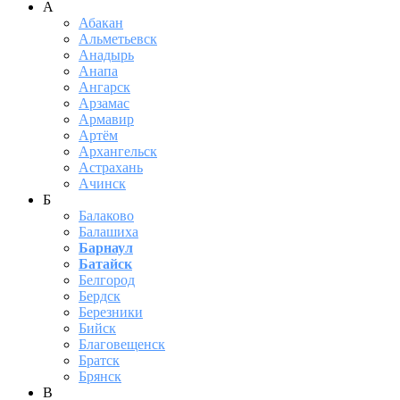
А
Абакан
Альметьевск
Анадырь
Анапа
Ангарск
Арзамас
Армавир
Артём
Архангельск
Астрахань
Ачинск
Б
Балаково
Балашиха
Барнаул
Батайск
Белгород
Бердск
Березники
Бийск
Благовещенск
Братск
Брянск
В