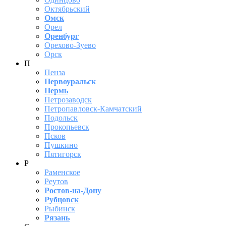
Октябрьский
Омск
Орел
Оренбург
Орехово-Зуево
Орск
П
Пенза
Первоуральск
Пермь
Петрозаводск
Петропавловск-Камчатский
Подольск
Прокопьевск
Псков
Пушкино
Пятигорск
Р
Раменское
Реутов
Ростов-на-Дону
Рубцовск
Рыбинск
Рязань