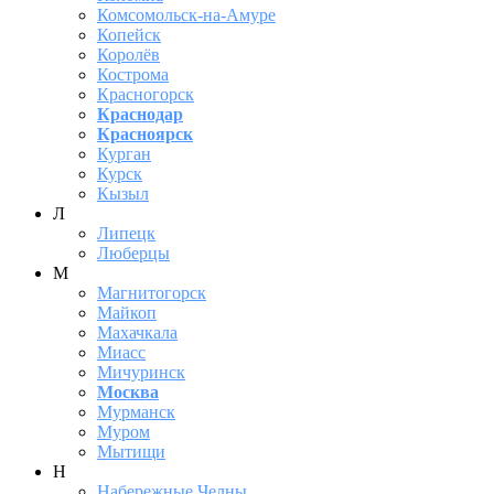
Комсомольск-на-Амуре
Копейск
Королёв
Кострома
Красногорск
Краснодар
Красноярск
Курган
Курск
Кызыл
Л
Липецк
Люберцы
М
Магнитогорск
Майкоп
Махачкала
Миасс
Мичуринск
Москва
Мурманск
Муром
Мытищи
Н
Набережные Челны