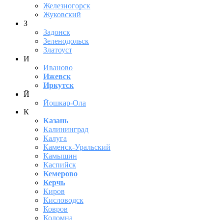
Железногорск
Жуковский
З
Задонск
Зеленодольск
Златоуст
И
Иваново
Ижевск
Иркутск
Й
Йошкар-Ола
К
Казань
Калининград
Калуга
Каменск-Уральский
Камышин
Каспийск
Кемерово
Керчь
Киров
Кисловодск
Ковров
Коломна