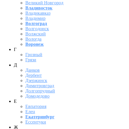
Великий Новгород
Владивосток
Владикавказ
Владимир
Волгоград
Волгодонск
Волжский
Вологда
Воронеж
Г
Грозный
Грязи
Д
Данков
Дербент
Дзержинск
Димитровград
Долгопрудный
Домодедово
Е
Евпатория
Елец
Екатеринбург
Ессентуки
Ж